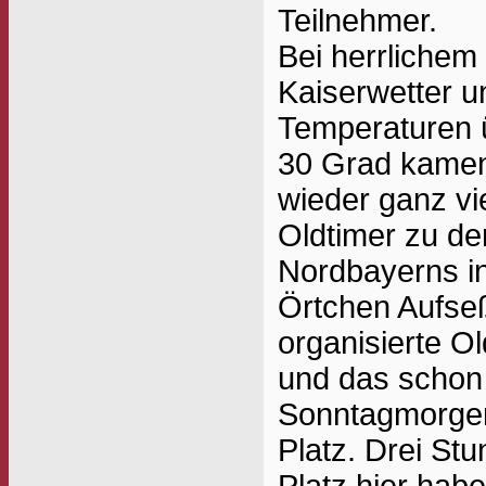
Teilnehmer.
Bei herrlichem
Kaiserwetter u
Temperaturen 
30 Grad kame
wieder ganz vi
Oldtimer zu de
Nordbayerns in
Örtchen Aufseß
organisierte Ol
und das schon
Sonntagmorgen:
Platz. Drei St
Platz hier habe