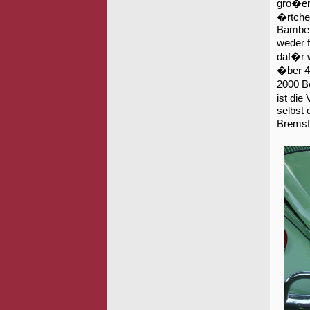
gro�en 
�rtchen
Bamber
weder 
daf�r w
�ber 43
2000 B
ist die
selbst 
Bremsfa