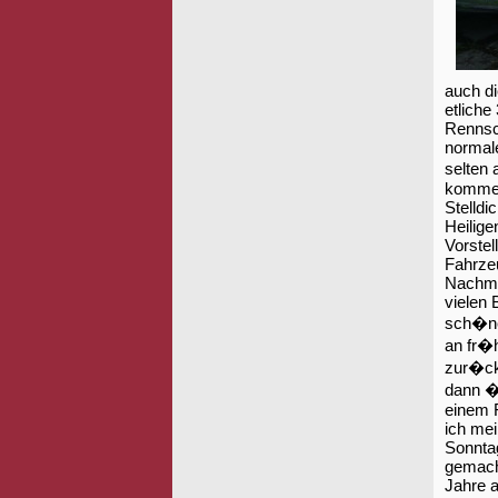
auch di
etliche
Rennsch
normal
selten
kommen
Stelldic
Heilige
Vorstel
Fahrze
Nachmi
vielen
sch�ne
an fr�h
zur�ck
dann �f
einem 
ich mei
Sonnta
gemacht
Jahre a