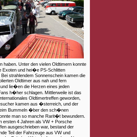
 haben. Unter den vielen Oldtimern konnte
e Exoten und hei�e PS-Schlitten
 Bei strahlendem Sonnenschein kamen die
olierten Oldtimer aus nah und fern
und lie�en die Herzen eines jeden
ans h�her schlagen. Mittlerweile ist das
 internationales Oldtimertreffen geworden,
esucher kamen aus �sterreich, und der
Beim Bummeln �ber den sch�nen
konnte man so manche Rarit�t bewundern.
n ersten 4 Jahren als VW + Porsche
ffen ausgeschrieben war, bestand der
de Teil der Fahrzeuge aus VW und