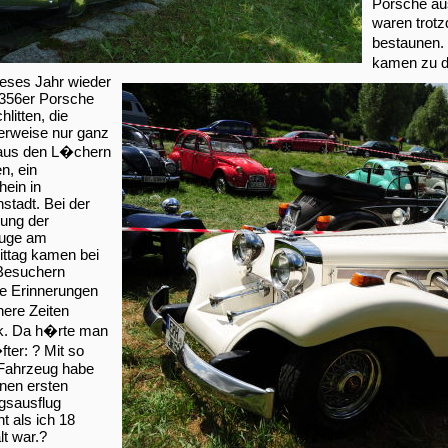
Porsche aus
waren trotz
bestaunen.
kamen zu di
eses Jahr wieder
 356er Porsche
litten, die
erweise nur ganz
 aus den L�chern
, ein
hein in
nstadt. Bei der
lung der
uge am
ttag kamen bei
 Besuchern
 Erinnerungen
ere Zeiten
. Da h�rte man
ter: ? Mit so
Fahrzeug habe
nen ersten
gsausflug
 als ich 18
lt war.?